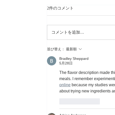
2件のコメント
コメントを追加…
White truffle extra virgin olive
並び替え：
最新順
oil
Bradley Sheppard
5月28日
The flavor description made thi
meals. I remember experimentin
online
 because my studies were
about trying new ingredients a
いいね！
返信