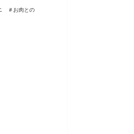
ニ　＃お肉との